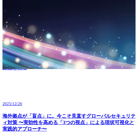
全ての動画
2026/07/29
なぜ今、内部不正・ランサムウェア対策に「SIEM」が必要
なのか？〜最短2ヶ月で実現する次世代セキュリティ基盤〜
動画を見る
2025/12/26
海外拠点が「盲点」に。今こそ見直すグローバルセキュリテ
ィ対策 〜実効性を高める「3つの視点」による現状可視化と
実践的アプローチ〜