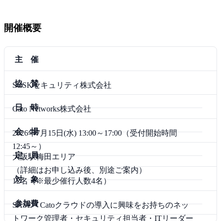
開催概要
主 催
協 賛
SCSKセキュリティ株式会社
日 時
Cato Networks株式会社
会 場
2026年7月15日(水) 13:00～17:00（受付開始時間
12:45～）
定 員
大阪駅梅田エリア
（詳細はお申し込み後、別途ご案内）
対 象
12名（※最少催行人数4名）
参加費
SASE・Catoクラウドの導入に興味をお持ちのネッ
トワーク管理者・セキュリティ担当者・ITリーダー