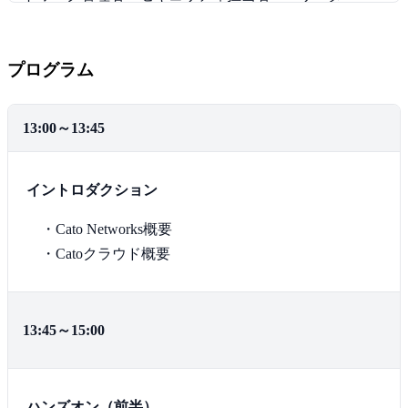
参加要
無料
の方（ユーザ企業様優先）
件
・インターネットに接続可能な
プログラム
PC（Windows/macOS）をご持参ください。なお、
本ハンズオンではLANポートを利用します。
13:00～13:45
・Catoクライアントソフトのインストールが発生す
るため、PCのソフトウェアインストール権限が必
須となります。
イントロダクション
・Cato Networks概要
・Catoクラウド概要
13:45～15:00
ハンズオン（前半）